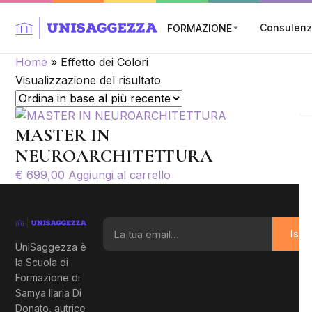
Consulen
FORMAZIONE
Home
»
Effetto dei Colori
Visualizzazione del risultato
MASTER IN
NEUROARCHITETTURA
€
699,00
Aggiungi al carrello
La tua email
Iscri
UniSaggezza è
la Scuola di
Formazione di
Samya Ilaria Di
Donato, autrice