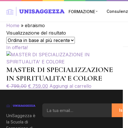
Consulen
FORMAZIONE
Home
»
ebraismo
Visualizzazione del risultato
In offerta!
MASTER DI SPECIALIZZAZIONE
IN SPIRITUALITA’ E COLORE
Il
Il
€
799,00
€
759,00
Aggiungi al carrello
prezzo
prezzo
originale
attuale
La tua email
era:
è:
Iscri
€ 799,00.
€ 759,00.
UniSaggezza è
la Scuola di