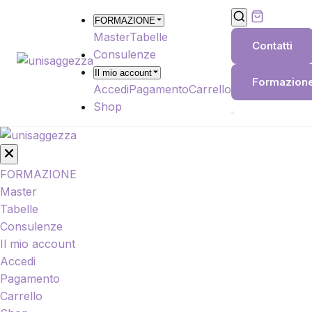
Salta
FORMAZIONE
al
Master
Tabelle
contenuto
Contatti
Consulenze
principale
Il mio account
Formazion
Accedi
Pagamento
Carrello
Shop
FORMAZIONE
Master
Tabelle
Consulenze
Il mio account
Accedi
Pagamento
Carrello